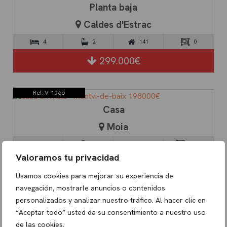
Planta baja
Caldes d'Estrac
4
2
141
0
299.000€
Ref. V-1066
Casa
Moia
3
1
121
1051
Valoramos tu privacidad
198.000€
Usamos cookies para mejorar su experiencia de
navegación, mostrarle anuncios o contenidos
personalizados y analizar nuestro tráfico. Al hacer clic en
“Aceptar todo” usted da su consentimiento a nuestro uso
de las cookies.