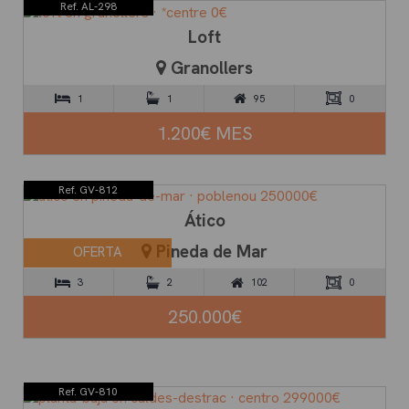
Ref. AL-298
Loft
Granollers
1
1
95
0
1.200€ MES
Ref. GV-812
Ático
Pineda de Mar
OFERTA
3
2
102
0
250.000€
Ref. GV-810