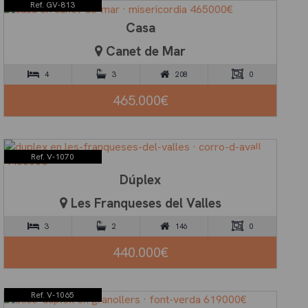
Ref. GV-813
Casa
Canet de Mar
4
3
208
0
465.000€
Ref. V-1070
Dúplex
Les Franqueses del Valles
3
2
146
0
440.000€
Ref. V-1065