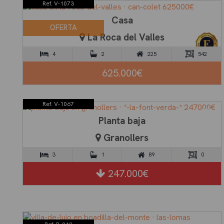
Ref. V-1073
Casa
OFERTA
La Roca del Valles
4
2
225
542
625.000€
Ref. V-1067
Planta baja
Granollers
3
1
89
0
247.000€