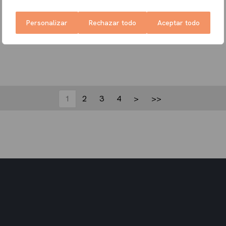
Personalizar
Rechazar todo
Aceptar todo
1
2
3
4
>
>>