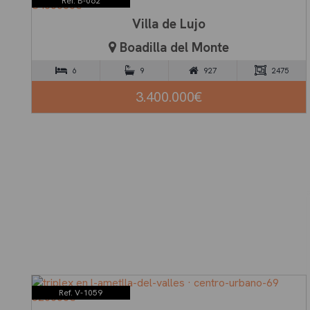
Ref. B-062
Villa de Lujo
Boadilla del Monte
6
9
927
2475
3.400.000€
Ref. V-1059