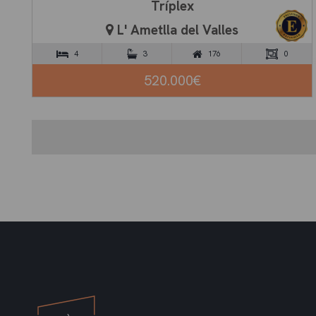
Tríplex
L' Ametlla del Valles
4
3
176
0
520.000€