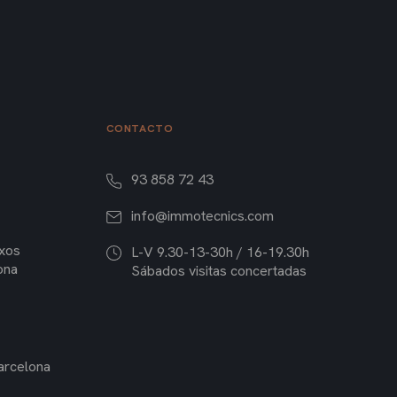
CONTACTO
93 858 72 43
info@immotecnics.com
ixos
L-V 9.30-13-30h / 16-19.30h
ona
Sábados visitas concertadas
arcelona