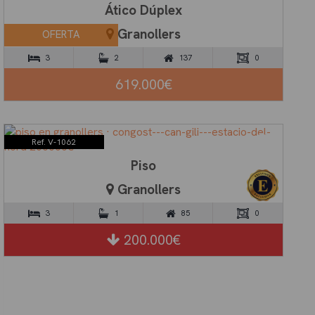
Ático Dúplex
Granollers
OFERTA
3
2
137
0
619.000€
Ref. V-1062
Piso
Granollers
3
1
85
0
200.000€