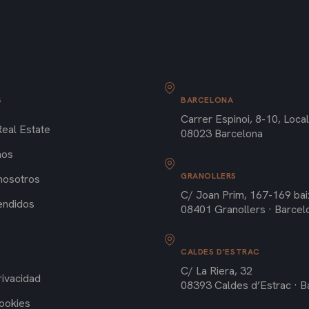
S
BARCELONA
Carrer Espinoi, 8-10, Local
Real Estate
08023 Barcelona
mos
GRANOLLERS
nosotros
C/ Joan Prim, 167-169 ba
endidos
08401 Granollers · Barcel
CALDES D'ESTRAC
C/ La Riera, 32
rivacidad
08393 Caldes d’Estrac · B
Cookies