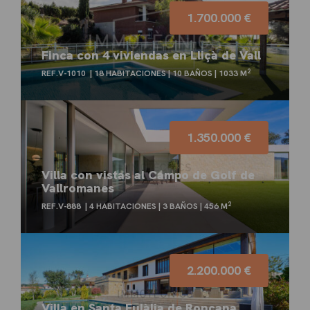
1.700.000 €
Finca con 4 viviendas en Lliçà de Vall
2
REF.V-1010
18 HABITACIONES
10 BAÑOS
1033 M
1.350.000 €
Villa con vistas al Campo de Golf de
Vallromanes
2
REF.V-888
4 HABITACIONES
3 BAÑOS
456 M
2.200.000 €
Villa en Santa Eulàlia de Ronçana