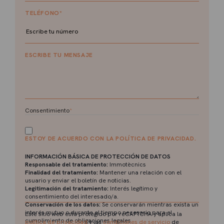
TELÉFONO
*
ESCRIBE TU MENSAJE
Consentimiento
*
ESTOY DE ACUERDO CON LA POLÍTICA DE PRIVACIDAD.
INFORMACIÓN BÁSICA DE PROTECCIÓN DE DATOS
Responsable del tratamiento:
Immotècnics
Finalidad del tratamiento:
Mantener una relación con el
usuario y enviar el boletín de noticias.
Legitimación del tratamiento:
Interés legítimo y
consentimiento del interesado/a.
Conservación de los datos:
Se conservarán mientras exista un
interés mutuo o durante el tiempo necesario para el
Este sitio web está protegido por reCAPTCHA y aplica la
cumplimiento de obligaciones legales.
política de privacidad
y las
condiciones de servicio
de