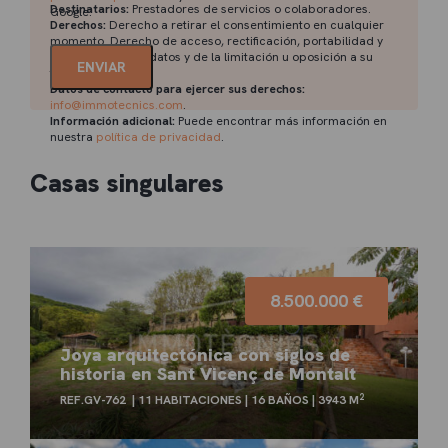
Destinatarios:
Prestadores de servicios o colaboradores.
Google.
Derechos:
Derecho a retirar el consentimiento en cualquier
momento. Derecho de acceso, rectificación, portabilidad y
supresión de sus datos y de la limitación u oposición a su
tratamiento.
Datos de contacto para ejercer sus derechos:
info@immotecnics.com
.
Información adicional:
Puede encontrar más información en
nuestra
política de privacidad
.
Casas singulares
8.500.000 €
Joya arquitectónica con siglos de
historia en Sant Vicenç de Montalt
2
REF.GV-762
11 HABITACIONES
16 BAÑOS
3943 M