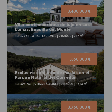
3.400.000 €
Villa contemporánea de lujo en Las
Lomas, Boadilla del Monte
2
REF.B-062
6 HABITACIONES
9 BAÑOS
927 M
1.350.000 €
Exclusivo conjunto de masías en el
Parque Natural del Corredor
2
REF.GV-788
9 HABITACIONES
7 BAÑOS
1526 M
3.750.000 €