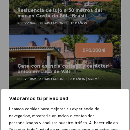
Residencia de lujo a 50 metros del
mar en Costa do Sol - Brasil
REF.V-1046
9 HABITACIONES
13 BAÑOS
890.000 €
Casa con esencia cottage y carácter
único en Lliçà de Vall
2
REF.V-1052
5 HABITACIONES
3 BAÑOS
680 M
Valoramos tu privacidad
850.000 €
Usamos cookies para mejorar su experiencia de
navegación, mostrarle anuncios o contenidos
Casa de diseño y vistas al Montseny
personalizados y analizar nuestro tráfico. Al hacer clic en
2
REF.V-1027
3 HABITACIONES
3 BAÑOS
264 M
“Aceptar todo” usted da su consentimiento a nuestro uso