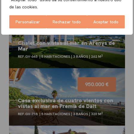
de las cookies.
Personalizar
Rechazar todo
Aceptar todo
976.000 €
Chalet con vistas al mar en Arenys de
Mar
2
REF.GV-645
5 HABITACIONES
3 BAÑOS
262 M
950.000 €
Casa exclusiva de cuatro vientos con
vistas al mar en Premià de Dalt
2
REF.GV-718
5 HABITACIONES
3 BAÑOS
320 M