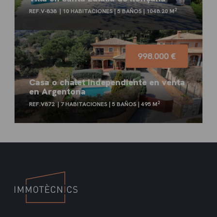
2
REF.V-838
10 HABITACIONES
5 BAÑOS
1048.20 M
998.000 €
Casa o chalet independiente en venta
en Argentona
2
REF.V872
7 HABITACIONES
5 BAÑOS
495 M