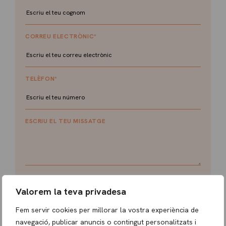
CORREU ELECTRÒNIC
*
TELÈFON
*
ESCRIU EL TEU MISSATGE
Consentiment
*
Valorem la teva privadesa
ESTIC D’ACORD AMB LA POLÍTICA DE PRIVACITAT.
Fem servir cookies per millorar la vostra experiència de
INFORMACIÓ BÀSICA SOBRE PROTECCIÓ DE DADES
navegació, publicar anuncis o contingut personalitzats i
Responsable del tractament
: Immotècnics