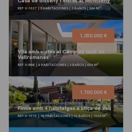
Casa de disseny i vistes al Montseny
2
REF.V-1027
3 HABITACIONES
3 BAÑOS
264 M
1.350.000 €
Vila amb vistes al Camp de Golf de
Vallromanes
2
REF.V-888
4 HABITACIONES
3 BAÑOS
456 M
1.700.000 €
Finca amb 4 habitatges a Lliçà de Vall
2
REF.V-1010
18 HABITACIONES
10 BAÑOS
1033 M