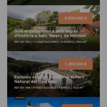
8.500.000 €
Joia arquitectònica amb segles
d'història a Sant Vicenç de Montalt
2
REF.GV-762
11 HABITACIONES
16 BAÑOS
3943 M
1.350.000 €
Exclusiu conjunt de masies al Parc
Natural del Corredor
2
REF.GV-788
9 HABITACIONES
7 BAÑOS
1526 M