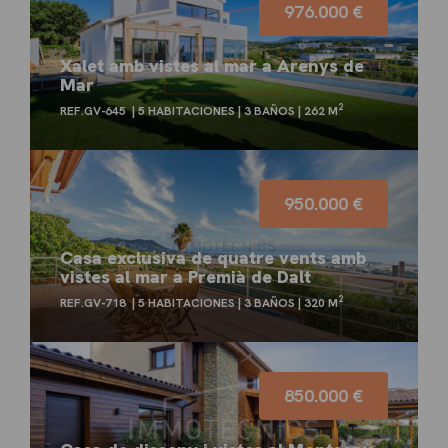
976.000 €
Xalet amb vistes al mar a Arenys de
Mar
2
REF.GV-645
5 HABITACIONES
3 BAÑOS
262 M
950.000 €
Casa exclusiva de quatre vents amb
vistes al mar a Premià de Dalt
2
REF.GV-718
5 HABITACIONES
3 BAÑOS
320 M
850.000 €