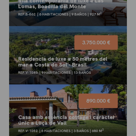
Vila contemporània de luxe a Las
Lomas, Boadilla del Monte
2
REF.B-062
6 HABITACIONES
9 BAÑOS
927 M
3.750.000 €
Residencia de luxe a 50 metres del
mar a Costa do Sol - Brasil
REF.V-1046
9 HABITACIONES
13 BAÑOS
890.000 €
Casa amb essència cottage i caràcter
únic a Lliçà de Vall
2
REF.V-1052
5 HABITACIONES
3 BAÑOS
680 M