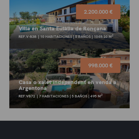
2.200.000 €
Villa en Santa Eulàlia de Ronçana
2
REF.V-838
10 HABITACIONES
5 BAÑOS
1048.20 M
998.000 €
Casa o xalet independent en venda a
Argentona
2
REF.V872
7 HABITACIONES
5 BAÑOS
495 M