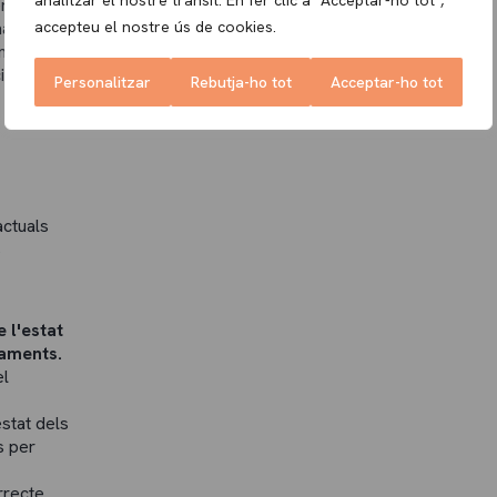
analitzar el nostre trànsit. En fer clic a "Acceptar-ho tot",
enció
accepteu el nostre ús de cookies.
antenir
n
ions.
Personalitzar
Rebutja-ho tot
Acceptar-ho tot
actuals
s
 l'estat
raments.
el
stat dels
s per
recte.