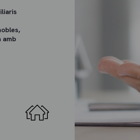
liaris
mobles,
ia amb