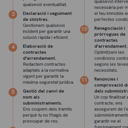
qualsevol interv
qualsevol eventualitat.
necessària per m
Declaració i seguiment
el teu immoble e
de sinistres.
perfectes condic
Gestionem qualsevol
Renegociació i
incident per garantir una
pròrrogues de
solució ràpida i eficient.
contractes
Elaboració de
d'arrendament.
contractes
Optimitzem les
d'arrendament.
condicions contr
Redactem contractes
segons les teve
adaptats a la normativa
necessitats.
vigent per garantir la
Renúncies i
màxima seguretat jurídica.
comprovació de
Gestió del canvi de
dels subminist
nom als
Un cop finalitzat 
subministraments.
contracte, ens
Ens ocupem dels tràmits
assegurem de l'e
perquè tu no t'hagis de
subministrament
preocupar de res.
garantir-ne el
funcionament cor