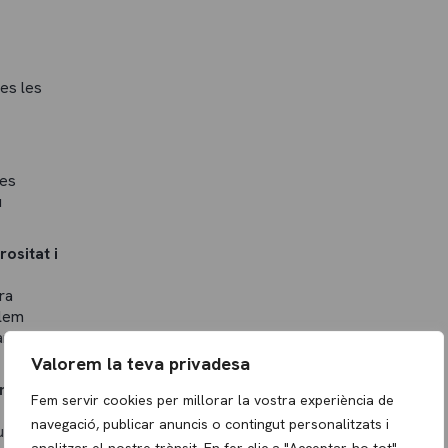
tes les
ses
u
ositat i
ra
olem
aments o
Valorem la teva privadesa
res i
Fem servir cookies per millorar la vostra experiència de
navegació, publicar anuncis o contingut personalitzats i
uim