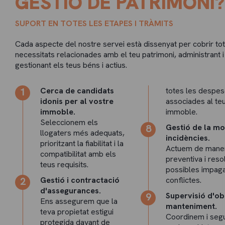
GESTIÓ DE PATRIMONI?
SUPORT EN TOTES LES ETAPES I TRÀMITS
Cada aspecte del nostre servei està dissenyat per cobrir to
necessitats relacionades amb el teu patrimoni, administrant i
gestionant els teus béns i actius.
Cerca de candidats
totes les despe
idonis per al vostre
associades al te
immoble.
immoble.
Seleccionem els
Gestió de la mor
llogaters més adequats,
incidències.
prioritzant la fiabilitat i la
Actuem de mane
compatibilitat amb els
preventiva i res
teus requisits.
possibles impag
Gestió i contractació
conflictes.
d'assegurances.
Supervisió d'ob
Ens assegurem que la
manteniment.
teva propietat estigui
Coordinem i seg
protegida davant de