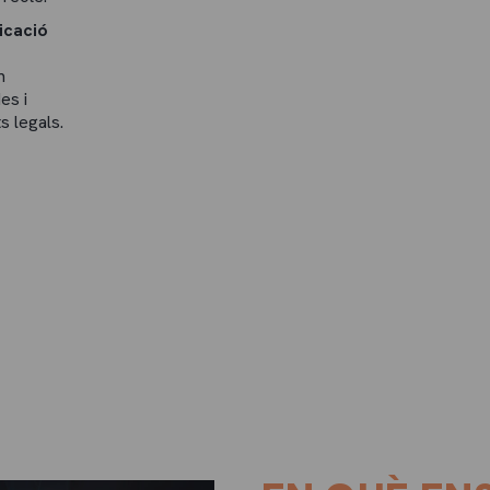
licació
m
es i
s legals.