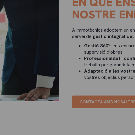
EN QUÈ ENS
NOSTRE E
A Immotècnics adoptem un en
servei de
gestió integral del
Gestió 360º
: ens encar
supervisió d'obres.
Professionalitat i conf
treballa per garantir la mi
Adaptació a les vostre
vostres objectius persona
CONTACTA AMB NOSALTR