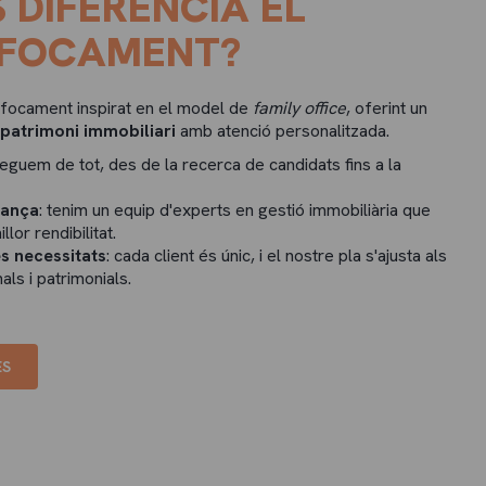
 DIFERENCIA EL
NFOCAMENT?
focament inspirat en el model de
family office
, oferint un
 patrimoni immobiliari
amb atenció personalitzada.
reguem de tot, des de la recerca de candidats fins a la
iança
: tenim un equip d'experts en gestió immobiliària que
llor rendibilitat.
s necessitats
: cada client és únic, i el nostre pla s'ajusta als
ls i patrimonials.
ES