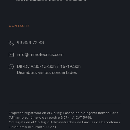
CONTACTE
93 858 72 43
info@immotecnics.com
Dll-Dv 9.30-13-30h / 16-19.30h
Dissabtes visites concertades
Empresa registrada en el Col·legi i associació d'agents immobiliaris
(API) amb el número de registre 3.274 | AICAT 5948.
Col·legiats en el Col·legi d'Administradors de Finques de Barcelona i
Lleida amb el número 44.671.