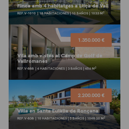
Finca amb 4 habitatges a Lliçà de Vall
2
REF.V-1010
18 HABITACIONES
10 BAÑOS
1033 M
1.350.000 €
Vila amb vistes al Camp de Golf de
Vallromanes
2
REF.V-888
4 HABITACIONES
3 BAÑOS
456 M
2.200.000 €
Villa en Santa Eulàlia de Ronçana
2
REF.V-838
10 HABITACIONES
5 BAÑOS
1048.20 M