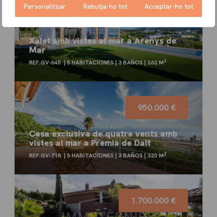
Personalitzar
Rebutja-ho tot
Acceptar-ho tot
976.000 €
Xalet amb vistes al mar a Arenys de
Mar
2
REF.GV-645
5 HABITACIONES
3 BAÑOS
262 M
950.000 €
Casa exclusiva de quatre vents amb
vistes al mar a Premià de Dalt
2
REF.GV-718
5 HABITACIONES
3 BAÑOS
320 M
1.700.000 €