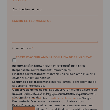
TELÈFON
*
ESCRIU EL TEU MISSATGE
Consentiment
*
ESTIC D’ACORD AMB LA POLÍTICA DE PRIVACITAT.
INFORMACIÓ BÀSICA SOBRE PROTECCIÓ DE DADES
Responsable del tractament
: Immotècnics
Finalitat del tractament
: Mantenir una relació amb l’usuari i
enviar el butlletí de notícies.
Legitimació del tractament:
Interès legítim i consentiment de
la persona interessada.
Conservació de les dades
: Es conservaran mentre existeixi un
interès mutu o durant el temps necessari per al compliment
Aquest lloc web està protegit per reCAPTCHA i aplica la
d’obligacions legals.
política de privacitat
i les
condicions de servei
de Google.
Destinataris:
Prestadors de serveis o col·laboradors.
Drets:
Dret a retirar el consentiment en qualsevol moment.
Dret d’accés, rectificació, portabilitat i supressió de les seves