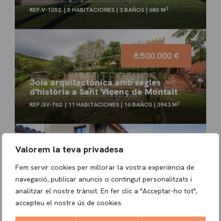
2
REF.V-1052
5 HABITACIONES
3 BAÑOS
680 M
8.500.000 €
Joia arquitectònica amb segles
d'història a Sant Vicenç de Montalt
2
REF.GV-762
11 HABITACIONES
16 BAÑOS
3943 M
Valorem la teva privadesa
850.000 €
Fem servir cookies per millorar la vostra experiència de
Casa de disseny i vistes al Montseny
navegació, publicar anuncis o contingut personalitzats i
2
REF.V-1027
3 HABITACIONES
3 BAÑOS
264 M
analitzar el nostre trànsit. En fer clic a "Acceptar-ho tot",
accepteu el nostre ús de cookies.