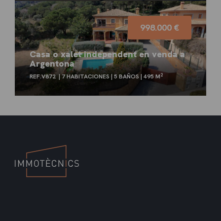
998.000 €
Casa o xalet independent en venda a
Argentona
2
REF.V872
7 HABITACIONES
5 BAÑOS
495 M