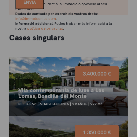
dades, així com el dret a la limitació o oposició al seu
tractament.
Dades de contacte per exercir els vostres drets:
info@immotecnics.com
.
Informació addicional:
Podeu trobar més informació a la
nostra
política de privacitat
.
Cases singulars
3.400.000 €
Vila contemporània de luxe a Las
Lomas, Boadilla del Monte
2
REF.B-062
6 HABITACIONES
9 BAÑOS
927 M
1.350.000 €