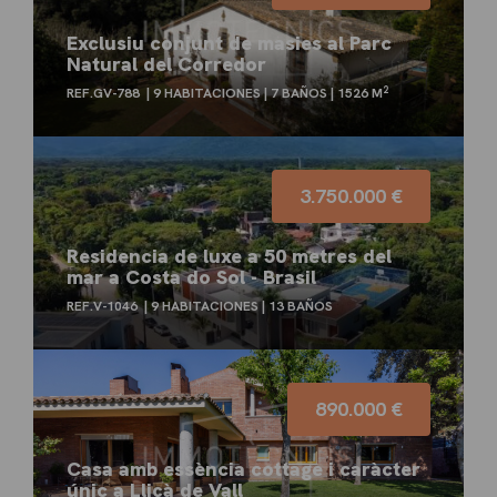
Exclusiu conjunt de masies al Parc
Natural del Corredor
2
REF.GV-788
9 HABITACIONES
7 BAÑOS
1526 M
3.750.000 €
Residencia de luxe a 50 metres del
mar a Costa do Sol - Brasil
REF.V-1046
9 HABITACIONES
13 BAÑOS
890.000 €
Casa amb essència cottage i caràcter
únic a Lliçà de Vall