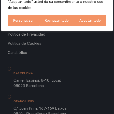
“Aceptar todo” usted da su consentimiento a nuestro uso
Inmuebles vendidos
de las cookies.
Noticias
Personalizar
Rechazar todo
Aceptar todo
Aviso Legal
Política de Privacidad
Política de Cookies
Canal ético
BARCELONA
Carrer Espinoi, 8-10, Local
08023 Barcelona
GRANOLLERS
C/ Joan Prim, 167-169 baixos
08401 Granollers · Barcelona